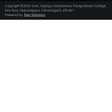
Copyright ©2023 Govt. Digvijay Autonomous Postgraduate College,
Kila Para, Rajnandgaon, Chhattisgarh, 491441
Powered by
Ravi Solutions