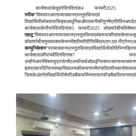
कार्यशाला
के
दूसरे
दिन
दिनांक
4
फरवरी
202
स्पीक
”
विषय
पर
अपना
व्याख्यान
प्रस्तुत
किया
एवं
विद्यार्थियों
को
बताया
कि
इस
आधुनिक
और
तकनीकी
युग
में
प्रतिदिन
अपडे
कार्यशाला
के
तीसरे
दिन
दिनांक
5
फरवरी
2025
को
हमारे
बीच
विशेष
वक
पहलू
”
विषय
पर
अपना
व्याख्यान
प्रस्तुत
किया
एवं
बताया
की
भाषा
के
साथ
स
को
हमारे
बीच
मुख्य
वक्ता
के
रूप
में
श्रीमती
दीप्ति
बिंदल
(
एन
.
एल
.
पी
ट्रेनर
)
उ
कम्युनिकेशन
”
पर
व्याख्यान
प्रस्तुत
किया
एवं
विद्यार्थियों
को
विभिन्न
क्रि
कार्यशाला
की
पांचवें
दिन
दिनांक
7
फर
उन्होंने
अपने
विषय
सुप्रासेगमेंटल
फीचर्स
ऑफ़
इंग्लिश
पर
अपना
व्याख्यान
इस
प्रकार
दिग्विजय
महाविद्यालय
की
सभागार
में
पांच
दिवसीय
कार्यशाला
क
जिसके
अंतर्गत
विद्यार्थियों
से
फीडबैक
फॉर्म
भरवा
कर
फीडबैक
लिया
गया
एव