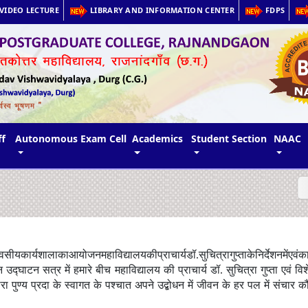
VIDEO LECTURE
LIBRARY AND INFORMATION CENTER
FDPS
ff
Autonomous Exam Cell
Academics
Student Section
NAAC
िवसीय
कार्यशाला
का
आयोजन
महाविद्यालय
की
प्राचार्य
डॉ
.
सुचित्रा
गुप्ता
के
निर्देशन
में
एवं
का
न
उद्घाटन
सत्र
में
हमारे
बीच
महाविद्यालय
की
प्राचार्य
डॉ
.
सुचित्रा
गुप्ता
एवं
विश
वारा
पुण्य
प्रदा
के
स्वागत
के
पश्चात
अपने
उद्बोधन
में
जीवन
के
हर
पल
में
संचार
क