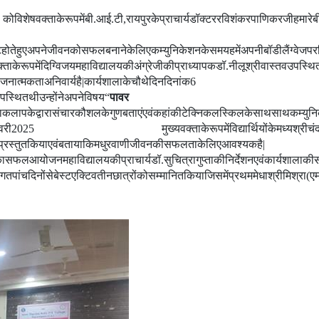
5
को
विशेष
वक्ता
के
रूप
में
बी
.
आई
.
टी
,
रायपुर
के
प्राचार्य
डॉक्टर
रविशंकर
पाणिकर
जी
हमारे
ब
ट
होते
हुए
अपने
जीवन
को
सफल
बनाने
के
लिए
कम्युनिकेशन
के
समय
हमें
अपनी
बॉडी
लैंग्वेज
पर
्ता
के
रूप
में
दिग्विजय
महाविद्यालय
की
अंग्रेजी
की
प्राध्यापक
डॉ
.
नीलू
श्रीवास्तव
उपस्थि
ृजनात्मकता
अनिवार्य
है
|
कार्यशाला
के
चौथे
दिन
दिनांक
पस्थित
थी
उन्होंने
अपने
विषय
“
पावर
याकलाप
के
द्वारा
संचार
कौशल
के
गुण
बताएं
एवं
कहां
की
टेक्निकल
स्किल
के
साथ
साथ
कम्युन
वरी
2025
मुख्य
वक्ता
के
रूप
में
विद्यार्थियों
के
मध्य
श्री
चं
प्रस्तुत
किया
एवं
बताया
कि
मधुर
वाणी
जीवन
की
सफलता
के
लिए
आवश्यक
है
|
ा
सफल
आयोजन
महाविद्यालय
की
प्राचार्य
डॉ
.
सुचित्रा
गुप्ता
की
निर्देशन
एवं
कार्यशाला
की
ं
गत
पांच
दिनों
से
बेस्ट
एक्टिव
तीन
छात्रों
को
सम्मानित
किया
जिसमें
प्रथम
मेधाश्री
मिश्रा
(
ए