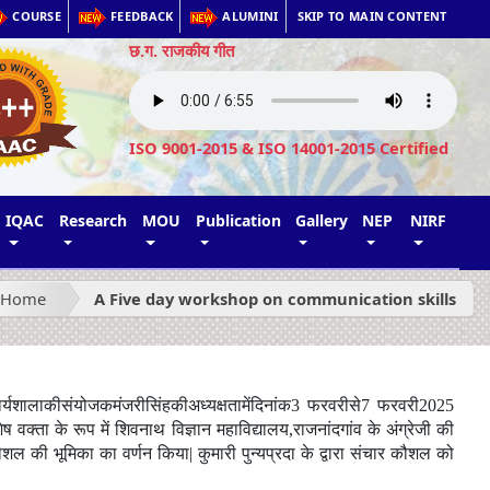
COURSE
FEEDBACK
ALUMINI
SKIP TO MAIN CONTENT
छ.ग. राजकीय गीत
ISO 9001-2015 & ISO 14001-2015 Certified
IQAC
Research
MOU
Publication
Gallery
NEP
NIRF
Home
A Five day workshop on communication skills
र्यशाला
की
संयोजक
मंजरी
सिंह
की
अध्यक्षता
में
दिनांक
3
फरवरी
से
7
फरवरी
2025
ेष
वक्ता
के
रूप
में
शिवनाथ
विज्ञान
महाविद्यालय
,
राजनांदगांव
के
अंग्रेजी
की
ौशल
की
भूमिका
का
वर्णन
किया
|
कुमारी
पुन्यप्रदा
के
द्वारा
संचार
कौशल
को