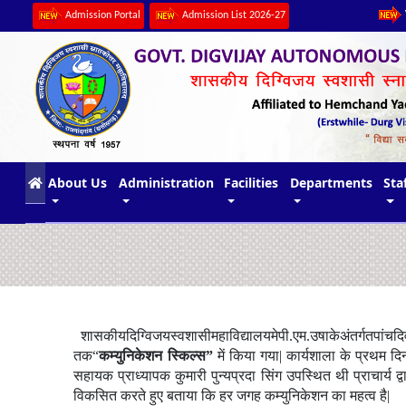
Admission Portal
Admission List 2026-27
(current)
About Us
Administration
Facilities
Departments
Sta
शासकीय
दिग्विजय
स्वशासी
महाविद्यालय
मे
पी
.
एम
.
उषा
के
अंतर्गत
पांच
द
तक
“
कम्युनिकेशन
स्किल्स
”
में
किया
गया
|
कार्यशाला
के
प्रथम
दि
सहायक
प्राध्यापक
कुमारी
पुन्यप्रदा
सिंग
उपस्थित
थी
प्राचार्य
द्
विकसित
करते
हुए
बताया
कि
हर
जगह
कम्युनिकेशन
का
महत्व
है
|