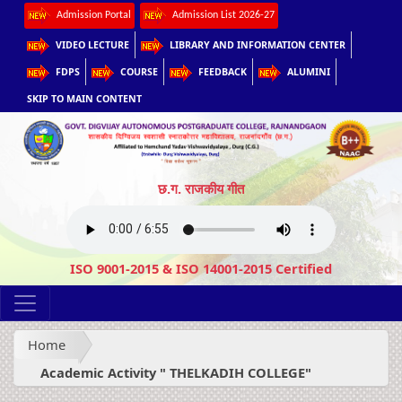
Admission Portal
Admission List 2026-27
VIDEO LECTURE
LIBRARY AND INFORMATION CENTER
FDPS
COURSE
FEEDBACK
ALUMINI
SKIP TO MAIN CONTENT
छ.ग. राजकीय गीत
ISO 9001-2015 & ISO 14001-2015 Certified
Home
Academic Activity " THELKADIH COLLEGE"