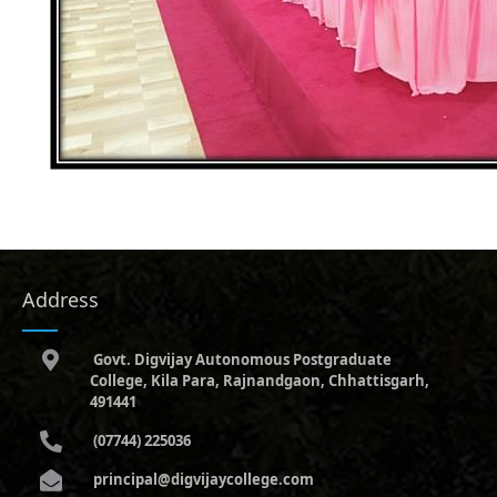
Address
Govt. Digvijay Autonomous Postgraduate
College, Kila Para, Rajnandgaon, Chhattisgarh,
491441
(07744) 225036
principal@digvijaycollege.com