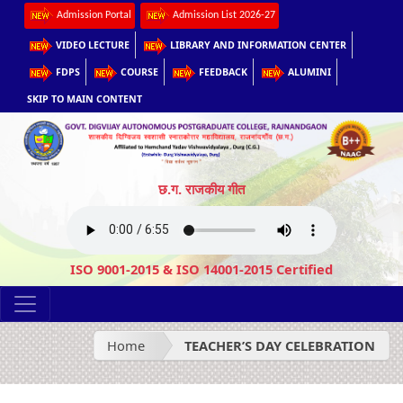
Admission Portal
Admission List 2026-27
VIDEO LECTURE
LIBRARY AND INFORMATION CENTER
FDPS
COURSE
FEEDBACK
ALUMINI
SKIP TO MAIN CONTENT
छ.ग. राजकीय गीत
ISO 9001-2015 & ISO 14001-2015 Certified
Home
TEACHER’S DAY CELEBRATION