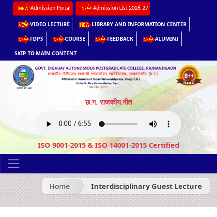
Admission Portal
Admission List 2026-27
VIDEO LECTURE
LIBRARY AND INFORMATION CENTER
FDPS
COURSE
FEEDBACK
ALUMINI
SKIP TO MAIN CONTENT
छ.ग. राजकीय गीत
ISO 9001-2015 & ISO 14001-2015 Certified
Home
Interdisciplinary Guest Lecture