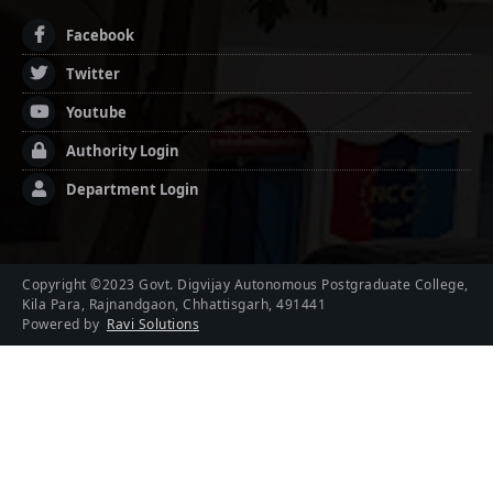
Facebook
Twitter
Youtube
Authority Login
Department Login
Copyright ©2023 Govt. Digvijay Autonomous Postgraduate College,
Kila Para, Rajnandgaon, Chhattisgarh, 491441
Powered by
Ravi Solutions