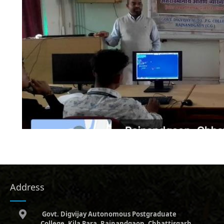
Address
Govt. Digvijay Autonomous Postgraduate
College, Kila Para, Rajnandgaon, Chhattisgarh,